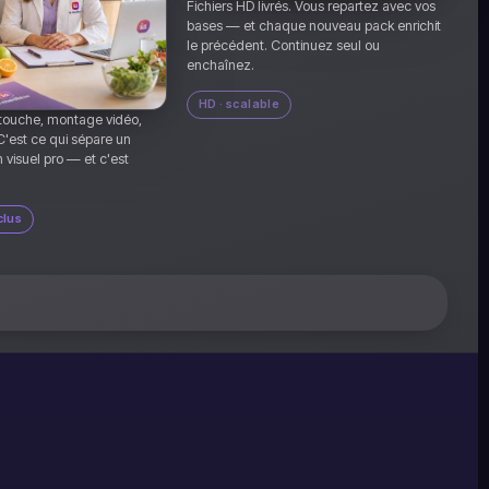
Fichiers HD livrés. Vous repartez avec vos
bases — et chaque nouveau pack enrichit
le précédent. Continuez seul ou
enchaînez.
HD · scalable
etouche, montage vidéo,
'est ce qui sépare un
n visuel pro — et c'est
clus