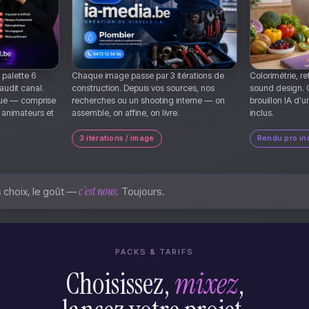
 palette 6
Chaque image passe par 3 itérations de
Colorimétrie, r
audit canal.
construction. Depuis vos sources, nos
sound design. C
que — comprise
recherches ou un shooting interne — on
brouillon IA d'u
 animateurs et
assemble, on affine, on livre.
inclus.
3 itérations / image
Rendu pro in
c'est nous.
es choix, le goût —
Toujours.
PACKS & TARIFS
Choisissez,
mixez
,