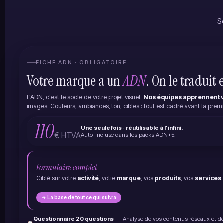
S
FICHE ADN · OBLIGATOIRE
Votre marque a un
ADN
. On le traduit 
L'ADN, c'est le socle de votre projet visuel.
Nos équipes apprennent 
images. Couleurs, ambiances, ton, cibles : tout est cadré avant la prem
110
Une seule fois · réutilisable à l'infini.
€ HTVA
Auto-incluse dans les packs ADN+5.
Formulaire complet
Ciblé sur votre
activité
, votre
marque
, vos
produits
, vos
services
.
→ La base de tout ce qui suivra
Questionnaire 20 questions
— Analyse de vos contenus réseaux et de 