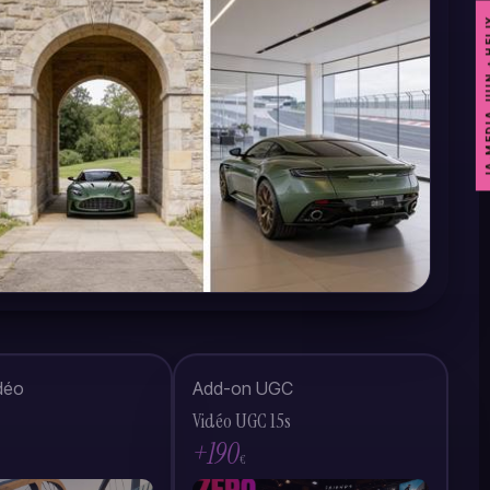
IA·MEDIA JU
déo
Add-on UGC
Vidéo UGC 15s
+190
€