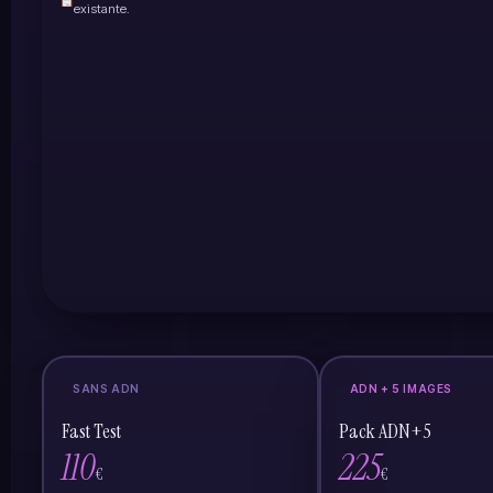
existante.
SANS ADN
ADN + 5 IMAGES
Fast Test
Pack ADN+5
110
225
€
€