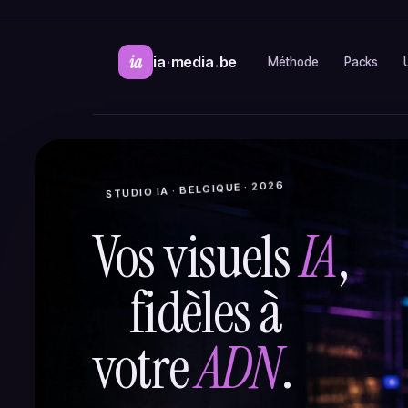
ia
ia
·
media
.
be
Méthode
Packs
STUDIO IA · BELGIQUE · 2026
Vos visuels
IA
,
fidèles à
votre
ADN
.