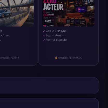
3s
Voix IA + lipsync
incluse
Sound design
e
Format capsule
Avec pack ADN+5
Avec pack ADN+5 UGC