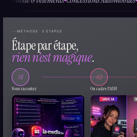
 & vêtements
Concessions Automobiles
Cosmétiq
MÉTHODE · 5 ÉTAPES
Étape par étape,
rien n'est magique
.
01
02
Vous racontez
On cadre l'ADN