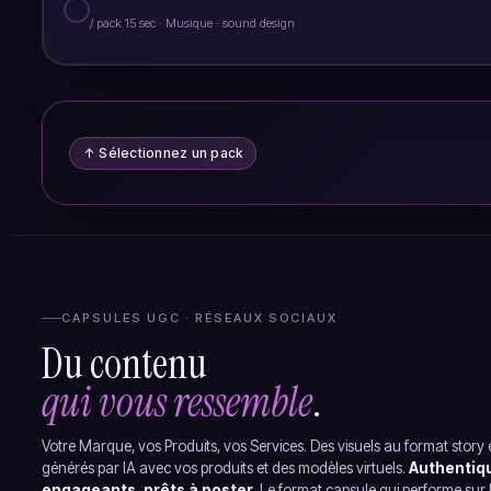
○
/ pack 15 sec · Musique · sound design
↑ Sélectionnez un pack
CAPSULES UGC · RÉSEAUX SOCIAUX
Du contenu
qui vous ressemble
.
Votre Marque, vos Produits, vos Services. Des visuels au format story e
générés par IA avec vos produits et des modèles virtuels.
Authentiq
engageants, prêts à poster.
Le format capsule qui performe sur