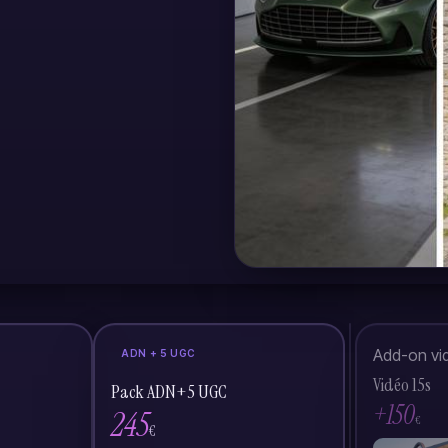
Add-on vi
ADN + 5 UGC
Vidéo 15s
Pack ADN+5 UGC
+150
245
€
€