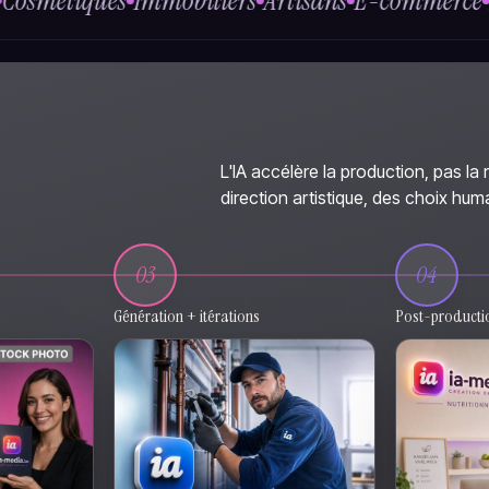
ues
Immobiliers
Artisans
E-commerce
Retail
Bij
L'IA accélère la production, pas la 
direction artistique, des choix hum
03
04
Génération + itérations
Post-producti