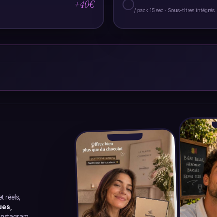
+40
€
○
/ pack 15 sec · Sous-titres intégrés
t réels,
ues,
 Instagram,