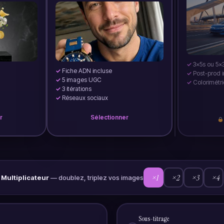
3×5s ou 5×
Fiche ADN incluse
Post-prod 
5 images UGC
Colorimétri
3 itérations
Réseaux sociaux
r
Sélectionner
×1
×2
×3
×4
Multiplicateur
— doublez, triplez vos images
Sous-titrage