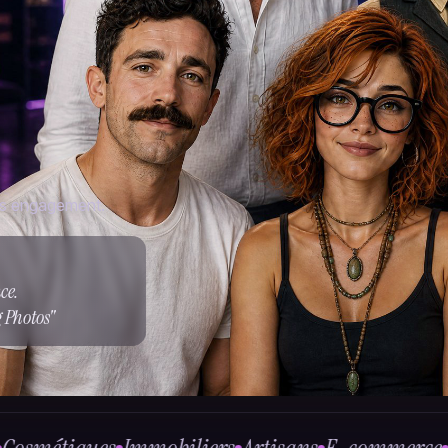
ns engagement.
ce.
g Photos"