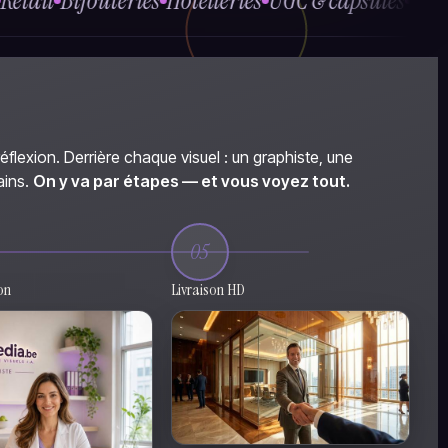
outeries
Hôtelleries
UGC & capsules
Restaurants
B
réflexion. Derrière chaque visuel : un graphiste, une
ains.
On y va par étapes — et vous voyez tout.
05
on
Livraison HD