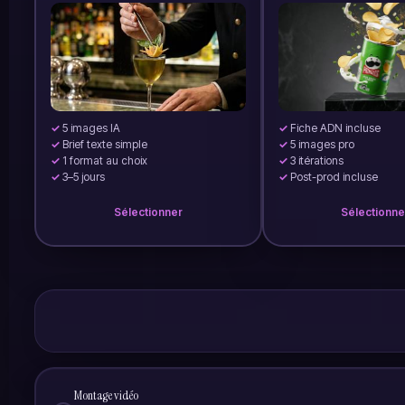
5 images IA
Fiche ADN incluse
Brief texte simple
5 images pro
1 format au choix
3 itérations
3–5 jours
Post-prod incluse
Sélectionner
Sélectionne
Montage vidéo